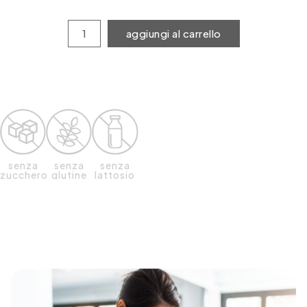
aggiungi al carrello
senza
senza
senza
zucchero
glutine
lattosio